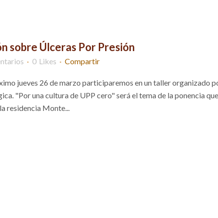
ón sobre Úlceras Por Presión
ntarios
0
Likes
Compartir
ximo jueves 26 de marzo participaremos en un taller organizado po
ca. "Por una cultura de UPP cero" será el tema de la ponencia qu
la residencia Monte...