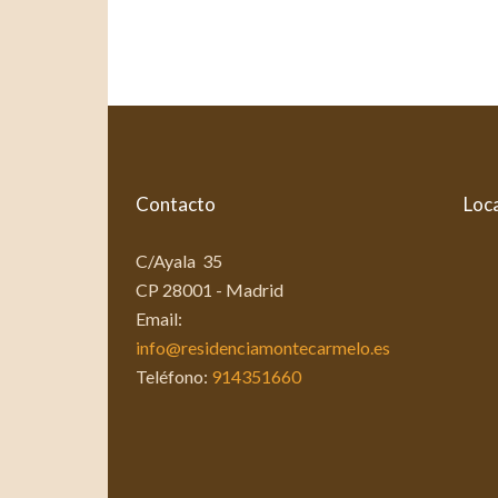
Contacto
Loca
C/Ayala 35
CP 28001 - Madrid
Email:
info@residenciamontecarmelo.es
Teléfono:
914351660