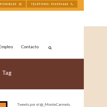
SPONIBLES
TELÉFONO: 914351660
Empleo
Contacto
d Tag
Tweets por el @_MonteCarmelo.