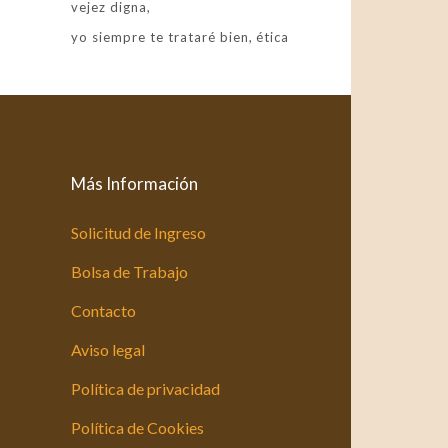
vejez digna
yo siempre te trataré bien
ética
Más Información
Solicitud de Ingreso
Bolsa de Trabajo
Contacto
Aviso legal
Política de privacidad
Política de Cookies