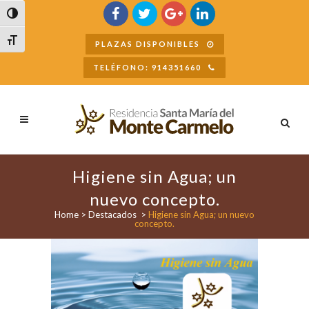
Buscar
Alternar alto contraste
Alternar tamaño de letra
PLAZAS DISPONIBLES
TELÉFONO: 914351660
Higiene sin Agua; un
nuevo concepto.
Home
>
Destacados
>
Higiene sin Agua; un nuevo
concepto.