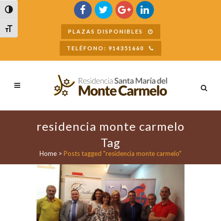
Buscar
Alternar alto contraste
Alternar tamaño de letra
PLAZAS DISPONIBLES
TELÉFONO: 914351660
residencia monte carmelo
Tag
Home
>
Posts tagged "residencia monte carmelo"