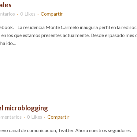
ales
ntarios
0
Likes
Compartir
cebook. La residencia Monte Carmelo inaugura perfil en la red soci
s en los que estamos presentes actualmente. Desde el pasado mes 
a ido...
 el microblogging
omentarios
0
Likes
Compartir
evo canal de comunicación, Twitter. Ahora nuestros seguidores