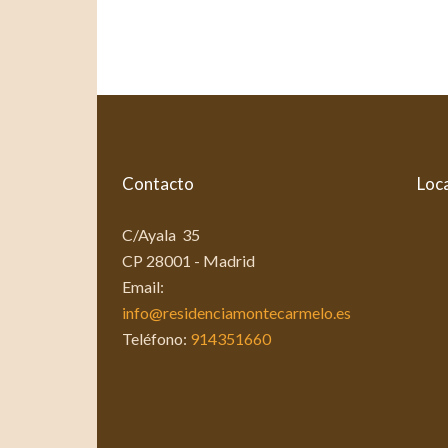
Contacto
Loca
C/Ayala 35
CP 28001 - Madrid
Email:
info@residenciamontecarmelo.es
Teléfono:
914351660