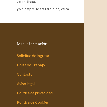
vejez digna
yo siempre te trataré bien
ética
Más Información
Solicitud de Ingreso
Bolsa de Trabajo
Contacto
Aviso legal
Política de privacidad
Política de Cookies