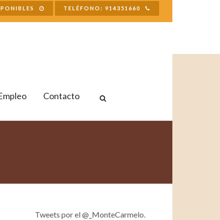
SPONIBLES
TELÉFONO: 914351660
Empleo
Contacto
Tweets por el @_MonteCarmelo.