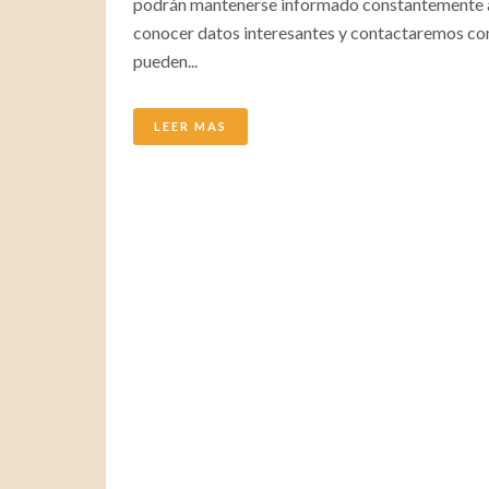
podrán mantenerse informado constantemente a 
conocer datos interesantes y contactaremos con 
pueden...
LEER MAS