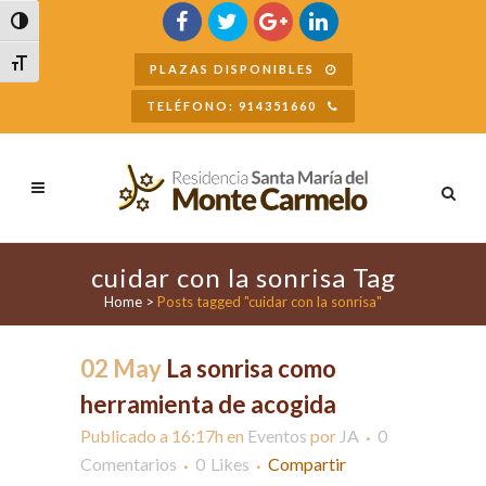
Buscar
Alternar alto contraste
Alternar tamaño de letra
PLAZAS DISPONIBLES
TELÉFONO: 914351660
cuidar con la sonrisa Tag
Home
>
Posts tagged "cuidar con la sonrisa"
02 May
La sonrisa como
herramienta de acogida
Publicado a 16:17h
en
Eventos
por
JA
0
Comentarios
0
Likes
Compartir