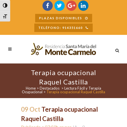
Buscar
Alternar alto contraste
Alternar tamaño de letra
PLAZAS DISPONIBLES
TELÉFONO: 914351660
Terapia ocupacional
Raquel Castilla
Home
>
Destacados
>
Lectura Fácil y Terapia
Ocupacional
>
Terapia ocupacional Raquel Castilla
09 Oct
Terapia ocupacional
Raquel Castilla
Publicado a 07:50h
en
por
JA
0