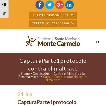
Buscar
Alternar alto contraste
Alternar tamaño de letra
PLAZAS DISPONIBLES
TELÉFONO: 914351660
CapturaParte1protocolo
contra el maltrato
Home
>
Destacados
>
Contra el Maltrato a la
Persona Mayor
>
CapturaParte1protocolo contra
el maltrato
21 Jun
CapturaParte1protocolo