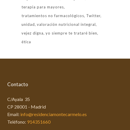
terapia para mayores
tratamientos no farmacológicos
Twitter
unidad
valoración nutricional integral
vejez digna
yo siempre te trataré bien
ética
Contacto
C/Ayala 35
CP 28001 - Madrid
Email:
info@residenciamontecarmelo.es
Teléfono:
914351660