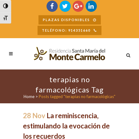
Buscar
Alternar alto contraste
Alternar tamaño de letra
PLAZAS DISPONIBLES
TELÉFONO: 914351660
terapias no
farmacológicas Tag
Home
>
Posts tagged "terapias no farmacológicas"
28 Nov
La reminiscencia,
estimulando la evocación de
los recuerdos