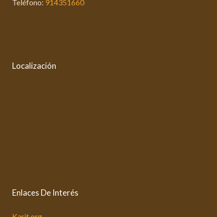
Teléfono:
914351660
Localización
Enlaces De Interés
Karit.org