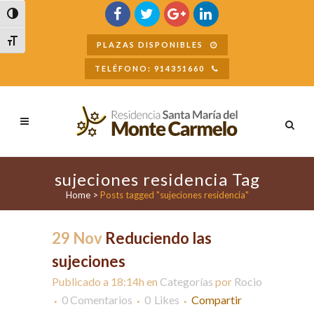
Buscar
Alternar alto contraste
Alternar tamaño de letra
PLAZAS DISPONIBLES
TELÉFONO: 914351660
sujeciones residencia Tag
Home
>
Posts tagged "sujeciones residencia"
29 Nov
Reduciendo las
sujeciones
Publicado a 18:14h
en
Categorías
por
Rocio
0 Comentarios
0
Likes
Compartir