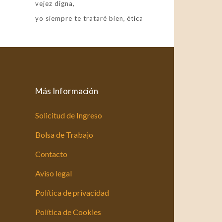
vejez digna
yo siempre te trataré bien
ética
Más Información
Solicitud de Ingreso
Bolsa de Trabajo
Contacto
Aviso legal
Política de privacidad
Política de Cookies