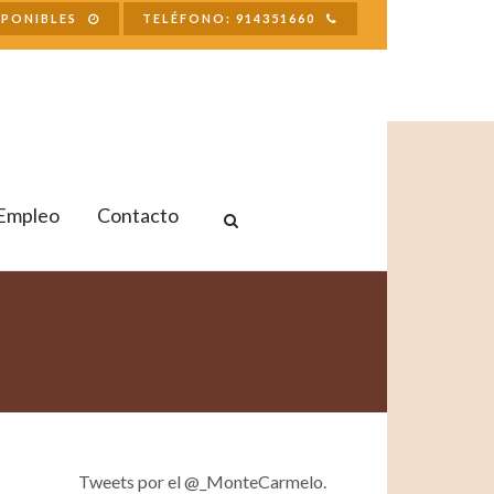
SPONIBLES
TELÉFONO: 914351660
Empleo
Contacto
Tweets por el @_MonteCarmelo.