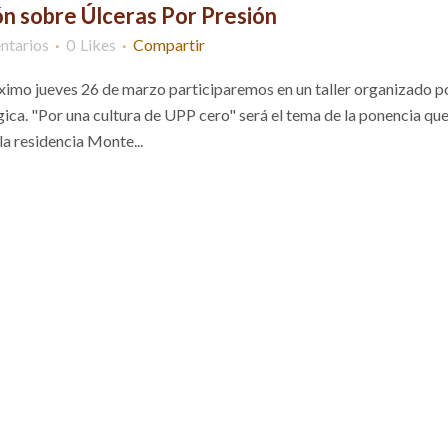
ón sobre Úlceras Por Presión
ntarios
0
Likes
Compartir
ximo jueves 26 de marzo participaremos en un taller organizado po
ca. "Por una cultura de UPP cero" será el tema de la ponencia qu
la residencia Monte...