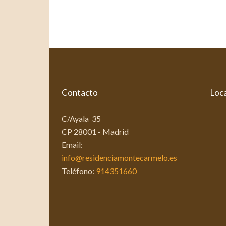
Contacto
Loca
C/Ayala 35
CP 28001 - Madrid
Email:
info@residenciamontecarmelo.es
Teléfono:
914351660