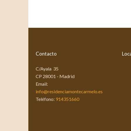
Contacto
Loca
C/Ayala 35
CP 28001 - Madrid
Email:
info@residenciamontecarmelo.es
Teléfono:
914351660