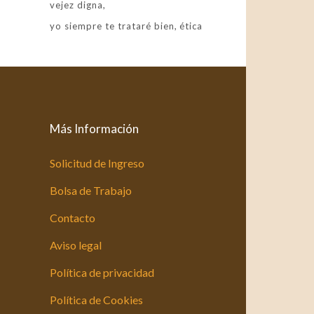
vejez digna
yo siempre te trataré bien
ética
Más Información
Solicitud de Ingreso
Bolsa de Trabajo
Contacto
Aviso legal
Política de privacidad
Política de Cookies