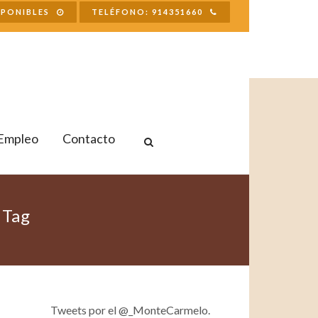
SPONIBLES
TELÉFONO: 914351660
Empleo
Contacto
 Tag
Tweets por el @_MonteCarmelo.