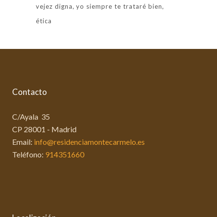
vejez digna
yo siempre te trataré bien
ética
Contacto
C/Ayala 35
CP 28001 - Madrid
Email:
info@residenciamontecarmelo.es
Teléfono:
914351660