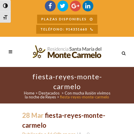
Buscar
Alternar alto contraste
Alternar tamaño de letra
PLAZAS DISPONIBLES
TELÉFONO: 914351660
fiesta-reyes-monte-
carmelo
Home
>
Destacados
>
Con mucha ilusión vivimos
la noche de Reyes
>
fiesta-reyes-monte-carmelo
28 Mar
fiesta-reyes-monte-
carmelo
Publicado a 16:04h
en
por
JA
0