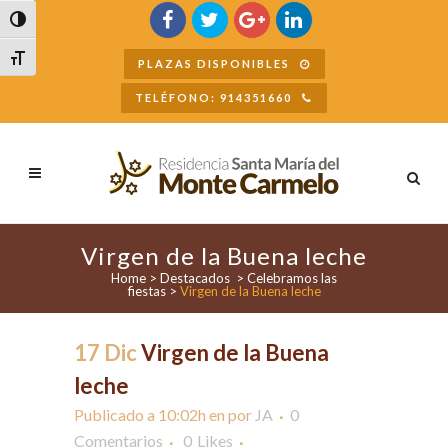
Buscar
Alternar alto contraste
Alternar tamaño de letra
PLAZAS DISPONIBLES
TELÉFONO: 914351660
Virgen de la Buena leche
Home
>
Destacados
>
Celebramos las
fiestas
>
Virgen de la Buena leche
17 Dic
Virgen de la Buena
leche
Publicado a 10:02h
en
por
JA
0
Comentarios
0
Likes