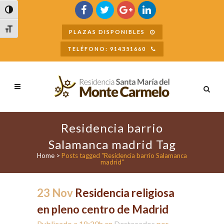
Buscar
Alternar alto contraste
Alternar tamaño de letra
PLAZAS DISPONIBLES
TELÉFONO: 914351660
Residencia barrio
Salamanca madrid Tag
Home
>
Posts tagged "Residencia barrio Salamanca
madrid"
23 Nov
Residencia religiosa
en pleno centro de Madrid
Publicado a 18:20h
en
Destacados
por