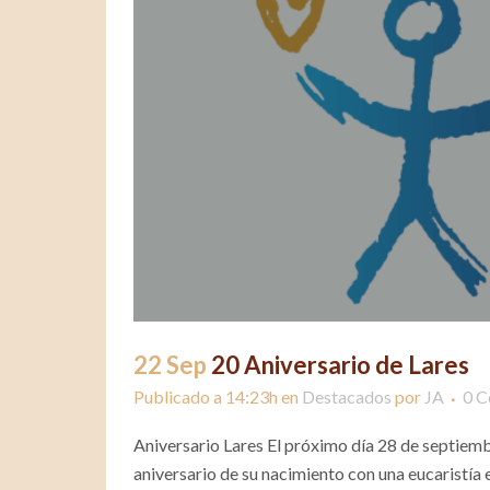
22 Sep
20 Aniversario de Lares
Publicado a 14:23h
en
Destacados
por
JA
0 C
Aniversario Lares El próximo día 28 de septiemb
aniversario de su nacimiento con una eucaristía