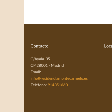
Contacto
Loca
C/Ayala 35
CP 28001 - Madrid
Email:
info@residenciamontecarmelo.es
Teléfono:
914351660