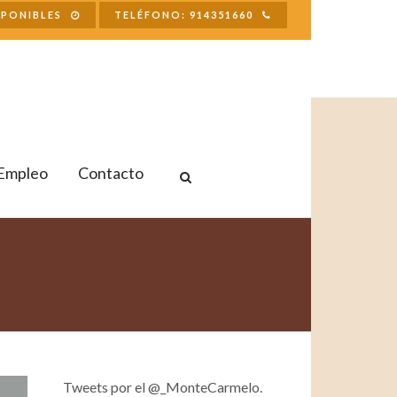
SPONIBLES
TELÉFONO: 914351660
Empleo
Contacto
Tweets por el @_MonteCarmelo.