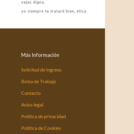
vejez digna
yo siempre te trataré bien
ética
Más Información
Solicitud de Ingreso
Bolsa de Trabajo
Contacto
Aviso legal
Política de privacidad
Política de Cookies