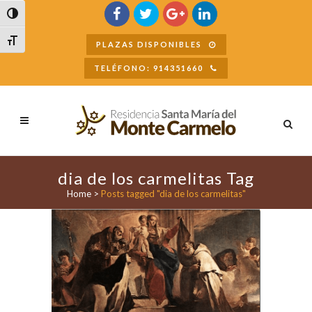
Buscar
Alternar alto contraste
Alternar tamaño de letra
PLAZAS DISPONIBLES
TELÉFONO: 914351660
dia de los carmelitas Tag
Home
>
Posts tagged "dia de los carmelitas"