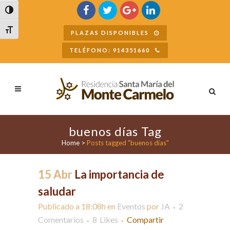
Buscar
Alternar alto contraste
Alternar tamaño de letra
PLAZAS DISPONIBLES
TELÉFONO: 914351660
buenos días Tag
Home
>
Posts tagged "buenos días"
15 Abr
La importancia de
saludar
Publicado a 18:08h
en
Eventos
por
JA
2
Comentarios
8
Likes
Compartir