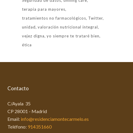
Seguridad de datos
smiling care
terapia para mayores
tratamientos no farmacológicos
Twitter
unidad
valoración nutricional integral
vejez digna
yo siempre te trataré bien
ética
Contacto
C/Ayala 35
CP 28001 - Madrid
Email:
info@residenciamontecarmelo.es
Teléfono:
914351660