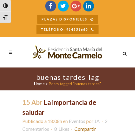
Buscar
Alternar alto contraste
Alternar tamaño de letra
PLAZAS DISPONIBLES
TELÉFONO: 914351660
buenas tardes Tag
Home
>
Posts tagged "buenas tardes"
15 Abr
La importancia de
saludar
Publicado a 18:08h
en
Eventos
por
JA
2
Comentarios
8
Likes
Compartir