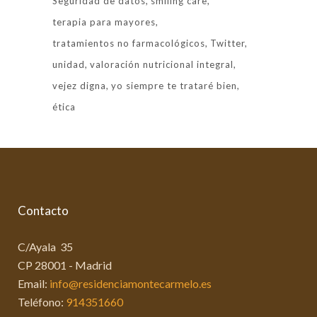
Seguridad de datos
smiling care
terapia para mayores
tratamientos no farmacológicos
Twitter
unidad
valoración nutricional integral
vejez digna
yo siempre te trataré bien
ética
Contacto
C/Ayala 35
CP 28001 - Madrid
Email:
info@residenciamontecarmelo.es
Teléfono:
914351660