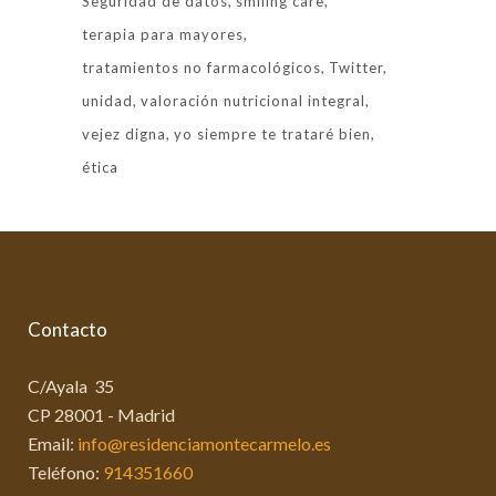
Seguridad de datos
smiling care
terapia para mayores
tratamientos no farmacológicos
Twitter
unidad
valoración nutricional integral
vejez digna
yo siempre te trataré bien
ética
Contacto
C/Ayala 35
CP 28001 - Madrid
Email:
info@residenciamontecarmelo.es
Teléfono:
914351660