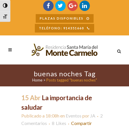
Buscar
Alternar alto contraste
Alternar tamaño de letra
PLAZAS DISPONIBLES
TELÉFONO: 914351660
buenas noches Tag
Home
>
Posts tagged "buenas noches"
15 Abr
La importancia de
saludar
Publicado a 18:08h
en
Eventos
por
JA
2
Comentarios
8
Likes
Compartir