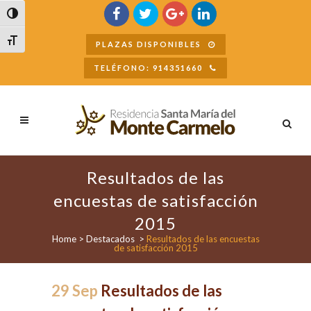
Buscar
Alternar alto contraste
Alternar tamaño de letra
PLAZAS DISPONIBLES
TELÉFONO: 914351660
Resultados de las
encuestas de satisfacción
2015
Home
>
Destacados
>
Resultados de las encuestas
de satisfacción 2015
29 Sep
Resultados de las