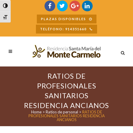
Buscar
Alternar alto contraste
Alternar tamaño de letra
PLAZAS DISPONIBLES
TELÉFONO: 914351660
RATIOS DE
PROFESIONALES
SANITARIOS
RESIDENCIA ANCIANOS
Home
>
Ratios de personal
>
RATIOS DE
PROFESIONALES SANITARIOS RESIDENCIA
ANCIANOS