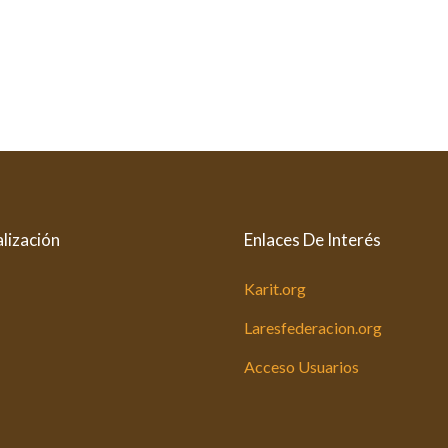
lización
Enlaces De Interés
Karit.org
Laresfederacion.org
Acceso Usuarios