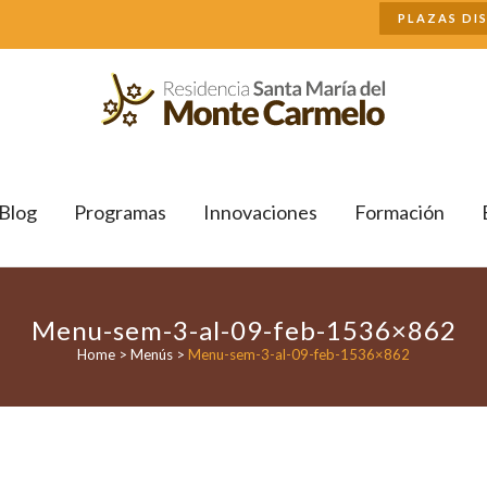
Buscar
PLAZAS DI
Blog
Programas
Innovaciones
Formación
Menu-sem-3-al-09-feb-1536×862
Home
>
Menús
>
Menu-sem-3-al-09-feb-1536×862