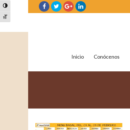
Alternar alto contraste
Alternar tamaño de letra
Inicio
Conócenos