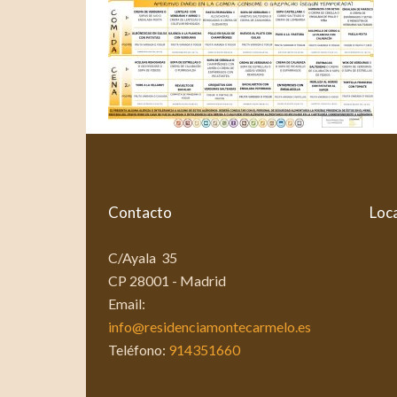
Contacto
Loca
C/Ayala 35
CP 28001 - Madrid
Email:
info@residenciamontecarmelo.es
Teléfono:
914351660