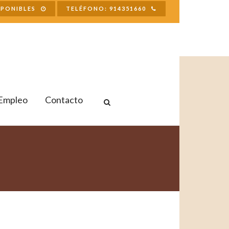
SPONIBLES
TELÉFONO: 914351660
Empleo
Contacto