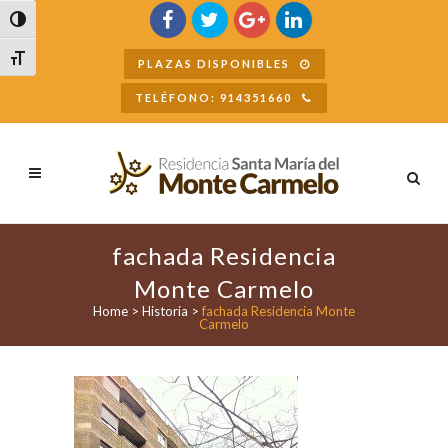
Buscar
Alternar alto contraste
Alternar tamaño de letra
PLAZAS DISPONIBLES
TELÉFONO: 914351660
fachada Residencia
Monte Carmelo
Home
>
Historia
>
fachada Residencia Monte
Carmelo