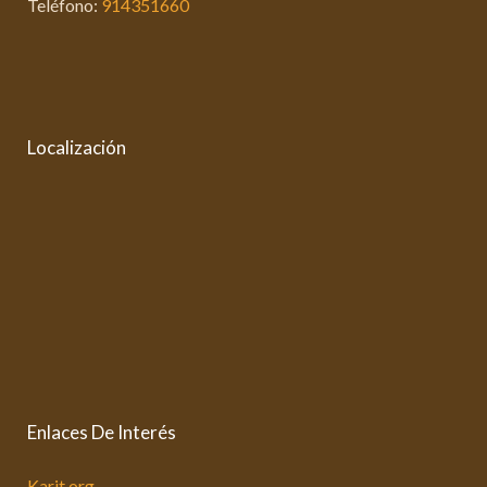
Teléfono:
914351660
Localización
Enlaces De Interés
Karit.org