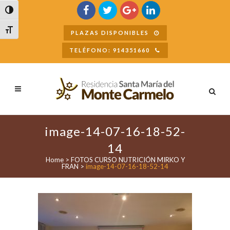
Buscar
Alternar alto contraste
Alternar tamaño de letra
PLAZAS DISPONIBLES
TELÉFONO: 914351660
image-14-07-16-18-52-
14
Home
>
FOTOS CURSO NUTRICIÓN MIRKO Y
FRAN
>
image-14-07-16-18-52-14