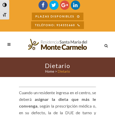
Buscar
Alternar alto contraste
Alternar tamaño de letra
PLAZAS DISPONIBLES
TELÉFONO: 914351660
Dietario
Home
>
Dietario
Cuando un residente ingresa en el centro, se
deberá
asignar la dieta que más le
convenga
, según la prescripción médica o,
en su defecto, la de la DUE de turno y